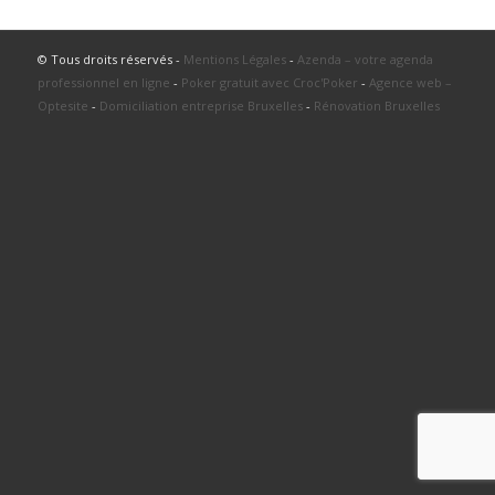
© Tous droits réservés -
Mentions Légales
-
Azenda – votre agenda
professionnel en ligne
-
Poker gratuit avec Croc'Poker
-
Agence web –
Optesite
-
Domiciliation entreprise Bruxelles
-
Rénovation Bruxelles