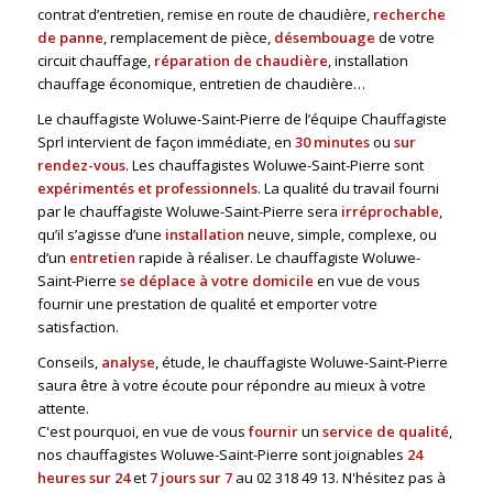
contrat d’entretien, remise en route de chaudière,
recherche
de panne
, remplacement de pièce,
désembouage
de votre
circuit chauffage,
réparation de chaudière
, installation
chauffage économique, entretien de chaudière…
Le chauffagiste Woluwe-Saint-Pierre de l’équipe Chauffagiste
Sprl intervient de façon immédiate, en
30 minutes
ou
sur
rendez-vous
. Les chauffagistes Woluwe-Saint-Pierre sont
expérimentés et professionnels
. La qualité du travail fourni
par le chauffagiste Woluwe-Saint-Pierre sera
irréprochable
,
qu’il s’agisse d’une
installation
neuve, simple, complexe, ou
d’un
entretien
rapide à réaliser. Le chauffagiste Woluwe-
Saint-Pierre
se déplace à votre domicile
en vue de vous
fournir une prestation de qualité et emporter votre
satisfaction.
Conseils,
analyse
, étude, le chauffagiste Woluwe-Saint-Pierre
saura être à votre écoute pour répondre au mieux à votre
attente.
C'est pourquoi, en vue de vous
fournir
un
service de qualité
,
nos chauffagistes Woluwe-Saint-Pierre sont joignables
24
heures sur 24
et
7 jours sur 7
au
02 318 49 13
. N'hésitez pas à