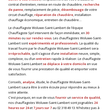
contrat d’entretien, remise en route de chaudière,
recherche
de panne
, remplacement de pièce,
désembouage
de votre
circuit chauffage,
réparation de chaudière
, installation
chauffage économique, entretien de chaudière…
Le chauffagiste Woluwe-Saint-Lambert de l’équipe
Chauffagiste Sprl intervient de façon immédiate, en
30
minutes
ou
sur rendez-vous
. Les chauffagistes Woluwe-Saint-
Lambert sont
expérimentés et professionnels
. La qualité du
travail fourni par le chauffagiste Woluwe-Saint-Lambert sera
irréprochable
, qu’il s’agisse d’une
installation
neuve, simple,
complexe, ou d’un
entretien
rapide à réaliser. Le chauffagiste
Woluwe-Saint-Lambert
se déplace à votre domicile
en vue
de vous fournir une prestation de qualité et emporter votre
satisfaction.
Conseils,
analyse
, étude, le chauffagiste Woluwe-Saint-
Lambert saura être à votre écoute pour répondre au mieux à
votre attente.
C'est pourquoi, en vue de vous
fournir
un
service de qualité
,
nos chauffagistes Woluwe-Saint-Lambert sont joignables
24
heures sur 24
et
7 jours sur 7
au
02 318 49 13
. N'hésitez pas à