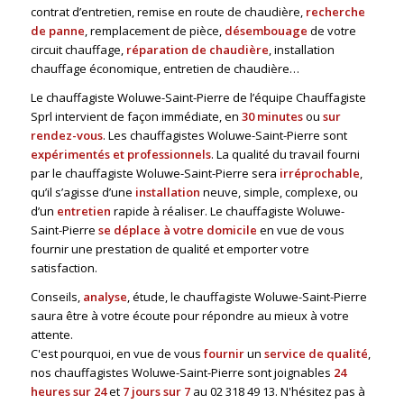
contrat d’entretien, remise en route de chaudière,
recherche
de panne
, remplacement de pièce,
désembouage
de votre
circuit chauffage,
réparation de chaudière
, installation
chauffage économique, entretien de chaudière…
Le chauffagiste Woluwe-Saint-Pierre de l’équipe Chauffagiste
Sprl intervient de façon immédiate, en
30 minutes
ou
sur
rendez-vous
. Les chauffagistes Woluwe-Saint-Pierre sont
expérimentés et professionnels
. La qualité du travail fourni
par le chauffagiste Woluwe-Saint-Pierre sera
irréprochable
,
qu’il s’agisse d’une
installation
neuve, simple, complexe, ou
d’un
entretien
rapide à réaliser. Le chauffagiste Woluwe-
Saint-Pierre
se déplace à votre domicile
en vue de vous
fournir une prestation de qualité et emporter votre
satisfaction.
Conseils,
analyse
, étude, le chauffagiste Woluwe-Saint-Pierre
saura être à votre écoute pour répondre au mieux à votre
attente.
C'est pourquoi, en vue de vous
fournir
un
service de qualité
,
nos chauffagistes Woluwe-Saint-Pierre sont joignables
24
heures sur 24
et
7 jours sur 7
au
02 318 49 13
. N'hésitez pas à