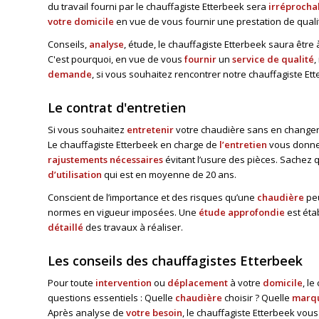
du travail fourni par le chauffagiste Etterbeek sera
irréprocha
votre domicile
en vue de vous fournir une prestation de qualit
Conseils,
analyse
, étude, le chauffagiste Etterbeek saura être
C'est pourquoi, en vue de vous
fournir
un
service de qualité
,
demande
, si vous souhaitez rencontrer notre chauffagiste 
Le contrat d'entretien
Si vous souhaitez
entretenir
votre chaudière sans en changer
Le chauffagiste Etterbeek en charge de
l’entretien
vous donne
rajustements nécessaires
évitant l’usure des pièces. Sachez
d’utilisation
qui est en moyenne de 20 ans.
Conscient de l’importance et des risques qu’une
chaudière
peu
normes en vigueur imposées. Une
étude approfondie
est éta
détaillé
des travaux à réaliser.
Les conseils des chauffagistes Etterbeek
Pour toute
intervention
ou
déplacement
à votre
domicile
, l
questions essentiels : Quelle
chaudière
choisir ? Quelle
marq
Après analyse de
votre besoin
, le chauffagiste Etterbeek vou