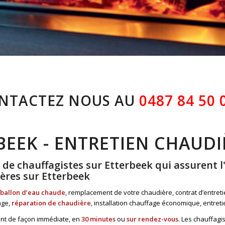
NTACTEZ NOUS AU
0487 84 50 
BEEK - ENTRETIEN CHAUDI
e chauffagistes sur Etterbeek qui assurent l'in
res sur Etterbeek
ballon d’eau chaude
, remplacement de votre chaudière, contrat d’entret
age,
réparation de chaudière
, installation chauffage économique, entre
ient de façon immédiate, en
30 minutes
ou
sur rendez-vous
. Les chauffagi