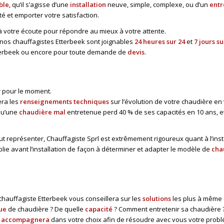
ble
, qu’il s’agisse d’une
installation
neuve, simple, complexe, ou d’un
entr
é et emporter votre satisfaction.
 à votre écoute pour répondre au mieux à votre attente.
 nos chauffagistes Etterbeek sont joignables
24 heures sur 24
et
7 jours su
Etterbeek ou encore pour toute demande de
devis
.
 pour le moment.
ra les
renseignements techniques
sur l’évolution de votre chaudière en
 qu’une
chaudière mal
entretenue perd 40 % de ses capacités en 10 ans, et
t représenter, Chauffagiste Sprl est extrêmement rigoureux quant à l’insta
blie avant l’installation de façon à déterminer et adapter le modèle de
cha
e chauffagiste Etterbeek vous conseillera sur les
solutions
les plus à même 
ue
de chaudière ? De quelle
capacité
? Comment entretenir sa chaudière 
s
accompagnera
dans votre choix afin de résoudre avec vous votre prob