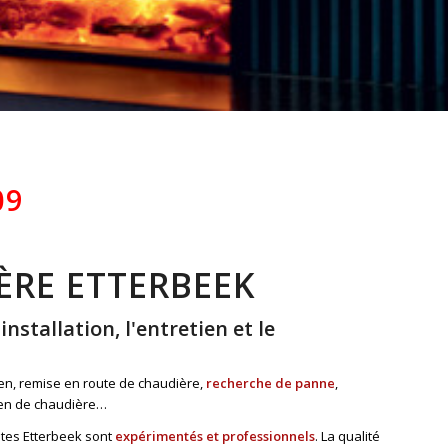
09
ÈRE ETTERBEEK
stallation, l'entretien et le
ien, remise en route de chaudière,
recherche de panne
,
tien de chaudière…
stes Etterbeek sont
expérimentés et professionnels
. La qualité