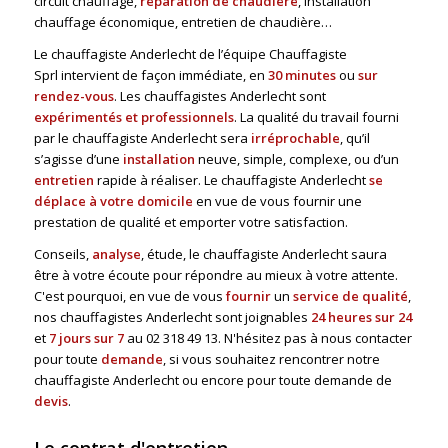
circuit chauffage,
réparation de chaudière
, installation
chauffage économique, entretien de chaudière…
Le chauffagiste Anderlecht de l’équipe Chauffagiste
Sprl intervient de façon immédiate, en
30 minutes
ou
sur
rendez-vous
. Les chauffagistes Anderlecht sont
expérimentés et professionnels
. La qualité du travail fourni
par le chauffagiste Anderlecht sera
irréprochable
, qu’il
s’agisse d’une
installation
neuve, simple, complexe, ou d’un
entretien
rapide à réaliser. Le chauffagiste Anderlecht
se
déplace à votre domicile
en vue de vous fournir une
prestation de qualité et emporter votre satisfaction.
Conseils,
analyse
, étude, le chauffagiste Anderlecht saura
être à votre écoute pour répondre au mieux à votre attente.
C'est pourquoi, en vue de vous
fournir
un
service de qualité
,
nos chauffagistes Anderlecht sont joignables
24 heures sur 24
et
7 jours sur 7
au
02 318 49 13
. N'hésitez pas à nous contacter
pour toute
demande
, si vous souhaitez rencontrer notre
chauffagiste Anderlecht ou encore pour toute demande de
devis
.